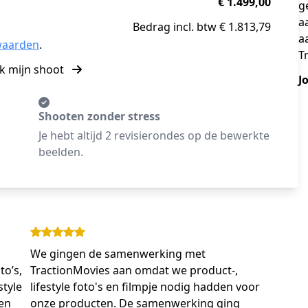
€ 1.499,00
g
a
Bedrag incl. btw € 1.813,79
a
waarden
.
T
k mijn shoot
J
Shooten zonder stress
Je hebt altijd 2 revisierondes op de bewerkte
beelden.
We gingen de samenwerking met
o’s,
TractionMovies aan omdat we product-,
style
lifestyle foto's en filmpje nodig hadden voor
ben
onze producten. De samenwerking ging