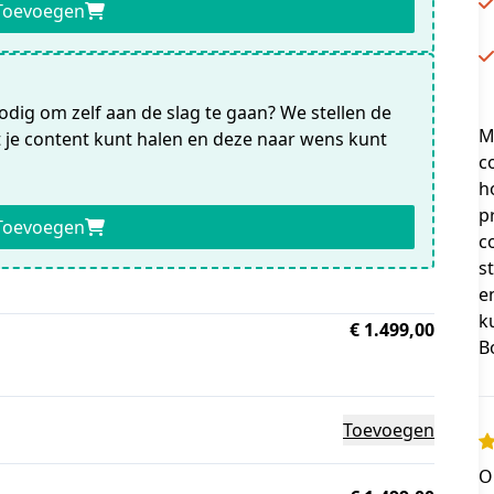
Toevoegen
ig om zelf aan de slag te gaan? We stellen de
M
t je content kunt halen en deze naar wens kunt
c
h
p
Toevoegen
c
s
e
k
€ 1.499,00
B
Toevoegen
O